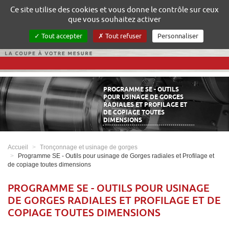
Gestion de vos préférences sur les cookies
Ce site utilise des cookies et vous donne le contrôle sur ceux
que vous souhaitez activer
Tout accepter
Tout refuser
Personnaliser
PROGRAMME SE - OUTILS
POUR USINAGE DE GORGES
RADIALES ET PROFILAGE ET
DE COPIAGE TOUTES
DIMENSIONS
Accueil
Tronçonnage et usinage de gorges
Programme SE - Outils pour usinage de Gorges radiales et Profilage et
de copiage toutes dimensions
PROGRAMME SE - OUTILS POUR USINAGE
DE GORGES RADIALES ET PROFILAGE ET DE
COPIAGE TOUTES DIMENSIONS